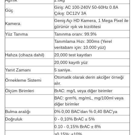
Ağırlık
2.8kg
Giriş: AC 100-240V 50-60Hz 0.8A
Güç
Çıkış: DC12V 3A
Geniş Açı HD Kamera, 1 Mega Pixel ile
Kamera.
görünür ışık ve kızılötesi
Yüz Tanıma
Tanınma oranı: 99.9%
Tanımlama Hızı: 300ms (Yerel
veritabanı için: 10.000 yüz)
Hafıza (cihaza dahil)
20,000 test kayıtları
20,000 kayıtlı yüz
Yanıt Zamanı
5 saniye.
Otomatik olarak derin akciğer örneği
Örnekleme Sistemi
alır.
Ölçüm Birimleri
BrAC: mg/L veya diğer birimler
BAC: grm%, mg/mL, mg/100ml veya
diğer birimler
Bulma aralığı
0% 0,00 BAC'dan % 0,40 BAC'ya
Doğruluk
0 - 0,10% BrAC ± 5%
0.10 - 0,15% BrAC ± 8%
>0,15%: ±10%