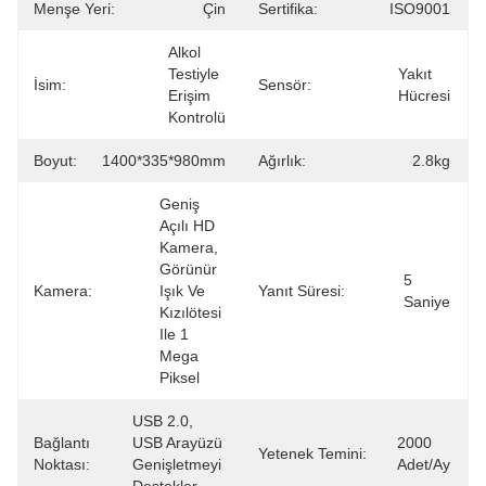
Menşe Yeri:
Çin
Sertifika:
ISO9001
Alkol 
Testiyle 
Yakıt 
İsim:
Sensör:
Erişim 
Hücresi
Kontrolü
Boyut:
1400*335*980mm
Ağırlık:
2.8kg
Geniş 
Açılı HD 
Kamera, 
Görünür 
5 
Kamera:
Işık Ve 
Yanıt Süresi:
Saniye
Kızılötesi 
Ile 1 
Mega 
Piksel
USB 2.0, 
Bağlantı
USB Arayüzü 
2000 
Yetenek Temini:
Noktası:
Genişletmeyi 
Adet/ay