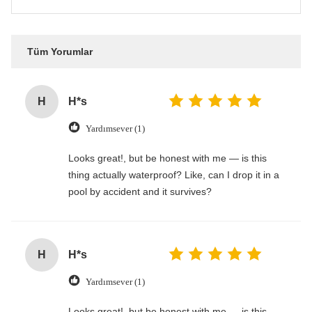
Tüm Yorumlar
H
H*s
Yardımsever (1)
Looks great!, but be honest with me — is this
thing actually waterproof? Like, can I drop it in a
pool by accident and it survives?
H
H*s
Yardımsever (1)
Looks great!, but be honest with me — is this