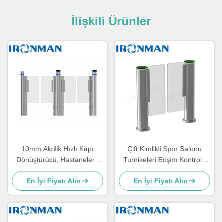
İlişkili Ürünler
10mm Akrilik Hızlı Kapı
Çift Kimlikli Spor Salonu
Dönüştürücü, Hastaneler /
Turnikeleri Erişim Kontrolü
Oteller için Swing
Otomatik Sistem Turnikesi
En İyi Fiyatı Alın
En İyi Fiyatı Alın
Dönüştürücü