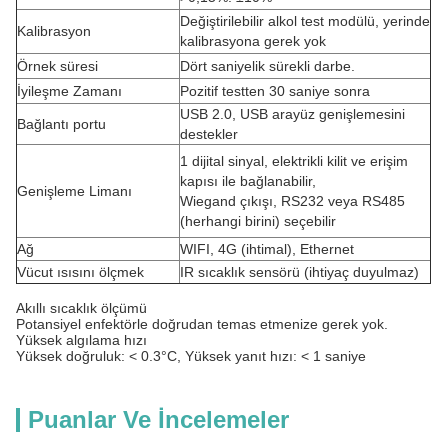
Değiştirilebilir alkol test modülü, yerinde
Kalibrasyon
kalibrasyona gerek yok
Örnek süresi
Dört saniyelik sürekli darbe.
İyileşme Zamanı
Pozitif testten 30 saniye sonra
USB 2.0, USB arayüz genişlemesini
Bağlantı portu
destekler
1 dijital sinyal, elektrikli kilit ve erişim
kapısı ile bağlanabilir,
Genişleme Limanı
Wiegand çıkışı, RS232 veya RS485
(herhangi birini) seçebilir
Ağ
WIFI, 4G (ihtimal), Ethernet
Vücut ısısını ölçmek
IR sıcaklık sensörü (ihtiyaç duyulmaz)
Akıllı sıcaklık ölçümü
Potansiyel enfektörle doğrudan temas etmenize gerek yok.
Yüksek algılama hızı
Yüksek doğruluk: < 0.3°C, Yüksek yanıt hızı: < 1 saniye
Puanlar Ve İncelemeler