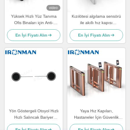
video
Yüksek Hızlı Yüz Tanıma
Kızılötesi algılama sensörü
Ofis Binaları için Anti-
ile akıllı hız kapısı
karışma ile Hızlı Kapı
dönüştürücü erişim kontrolü
En İyi Fiyatı Alın
En İyi Fiyatı Alın
Dönüştürücü
Yön Göstergeli Otoyol Hızlı
Yaya Hız Kapıları,
Hızlı Salıncak Bariyer
Hastaneler İçin Güvenlik
Turnikesi
Kontrol Kapıları
En İyi Fiyatı Alın
En İyi Fiyatı Alın